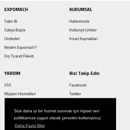
EXPOMACH
KURUMSAL
Satın Al
Hakkımızda
Satışa Başla
Kullanışlı Linkler
Üreticiler
İnsan Kaynakları
Neden Expomach?
Dış Ticaret Paketi
YARDIM
Bizi Takip Edin
SSS
Facebook
Müşteri Hizmetleri
Twitter
Gizlilik Sözleşmeleri
Linkedin
Kullanım Koşulları
Youtube
Size daha iyi bir hizmet sunmak için kişisel veri
politikamıza uygun olarak çerezleri kullanıyoruz.
Puanlama Sistemi
Daha Fazla Bilgi