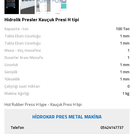
Hidrolik Presler Kauçuk Presi H tipi
Kapasite -ton
100 Ton
Tabla Ebatı Uzunluğu
1 mm
Tabla Ebatı Uzunluğu
1 mm
Masa - Koç mesafesi
1
Duvarlar Arası Mesafe
1
Uzunluk
1 mm
Genişlik
1 mm
Yükseklik
1 mm
Çalıştığı saat miktarı
0
Makine Ağırlığı
1 kg
Hot Rubber Press H type - Kauçuk Presi H tipi
HİDROKAR PRES METAL MAKİNA
Telefon
05424147737