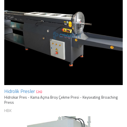
Hidrolik Presler
(26)
Hidrokar Pres - Kama Açma Broş Çekme Presi - Keyseating Broaching
Press
HBK