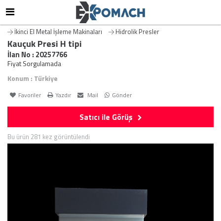
İkinci El Metal İşleme Makinaları
Hidrolik Presler
Kauçuk Presi H tipi
İlan No : 20257766
Fiyat Sorgulamada
Konum : Türkiye
Favoriler
Yazdır
Mail
Gönder
Satıcı ile Görüş
Bu ürün 281 kez görüntülendi