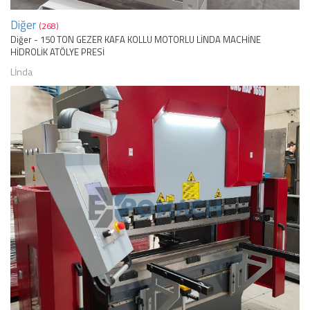
Diğer
(268)
Diğer - 150 TON GEZER KAFA KOLLU MOTORLU LİNDA MACHİNE
HİDROLİK ATÖLYE PRESİ
Lİnda