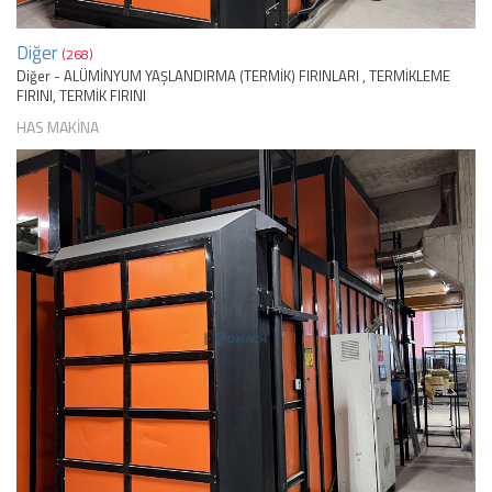
Diğer
(268)
Diğer - ALÜMİNYUM YAŞLANDIRMA (TERMİK) FIRINLARI , TERMİKLEME
FIRINI, TERMİK FIRINI
HAS MAKİNA