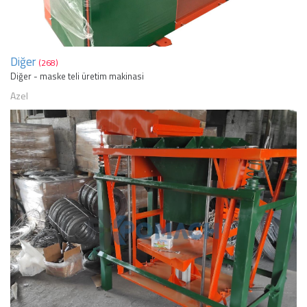
Diğer
(268)
Diğer - maske teli üretim makinasi
Azel