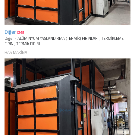
Diğer
(268)
Diğer - ALÜMİNYUM YAŞLANDIRMA (TERMİK) FIRINLARI , TERMİKLEME
FIRINI, TERMİK FIRINI
HAS MAKİNA