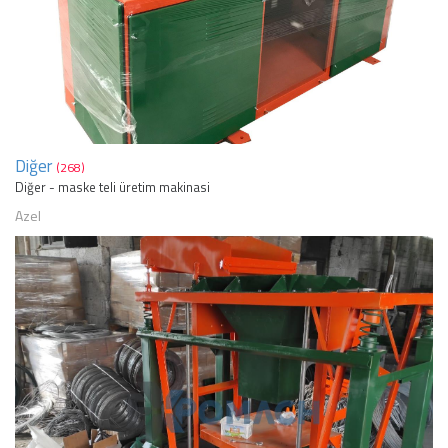
Diğer
(268)
Diğer - maske teli üretim makinasi
Azel