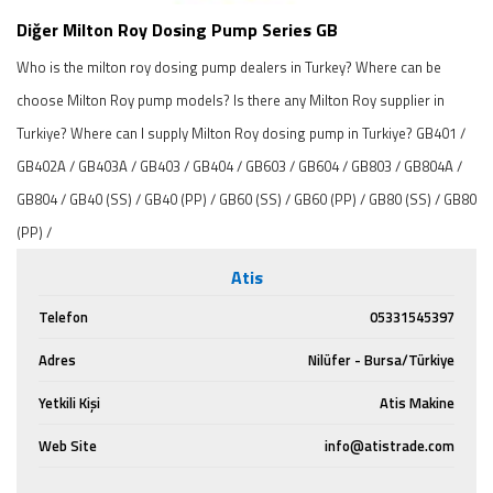
Diğer Milton Roy Dosing Pump Series GB
Who is the milton roy dosing pump dealers in Turkey? Where can be
choose Milton Roy pump models? Is there any Milton Roy supplier in
Turkiye? Where can I supply Milton Roy dosing pump in Turkiye? GB401 /
GB402A / GB403A / GB403 / GB404 / GB603 / GB604 / GB803 / GB804A /
GB804 / GB40 (SS) / GB40 (PP) / GB60 (SS) / GB60 (PP) / GB80 (SS) / GB80
(PP) /
Atis
Telefon
05331545397
Adres
Nilüfer - Bursa/Türkiye
Yetkili Kişi
Atis Makine
Web Site
info@atistrade.com