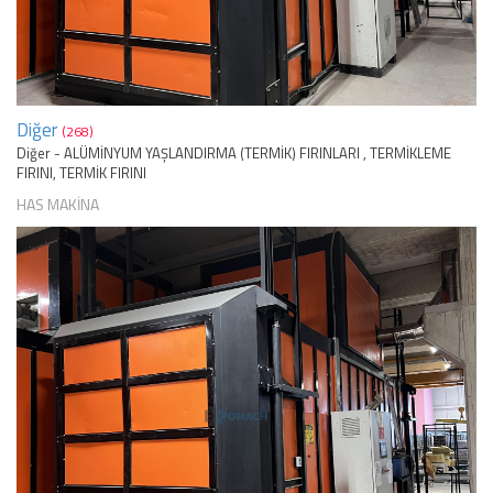
Diğer
(268)
Diğer - ALÜMİNYUM YAŞLANDIRMA (TERMİK) FIRINLARI , TERMİKLEME
FIRINI, TERMİK FIRINI
HAS MAKİNA