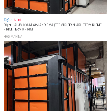
Diğer
(268)
Diğer - ALÜMİNYUM YAŞLANDIRMA (TERMİK) FIRINLARI , TERMİKLEME
FIRINI, TERMİK FIRINI
HAS MAKİNA