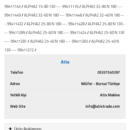
99411143 // ALPHA2 15-80 130 --- 99411116 // ALPHA2 32-80 N 180 ---
99411449 // ALPHA2 32-60 N 180 --- 99411448 // ALPHA2 32-40 N 180 --
- 99411432 // ALPHA2 25-80 N 180 --- 99411428 // ALPHA2 25-80 N 130 -
-- 99411289 // ALPHA2 25-60 N 180 --- 99411424 // ALPHA2 25-60 N 130
--- 99411287 // ALPHA2 25-40 N 180 --- 99411365 // ALPHA2 25-40 N
130 --- 99411272 //
Atis
Telefon
05331545397
Adres
Nilüfer - Bursa/Türkiye
Yetkili Kişi
Atis Makine
Web Site
info@atistrade.com
Ürün Açıklaması