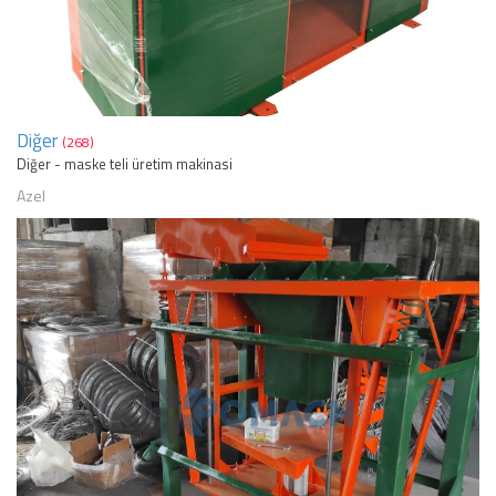
Diğer
(268)
Diğer - maske teli üretim makinasi
Azel