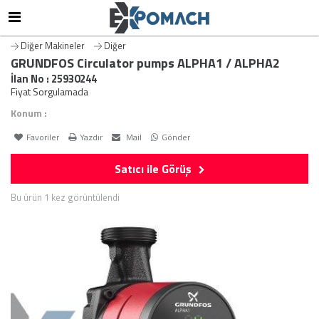
Diğer Makineler
Diğer
GRUNDFOS Circulator pumps ALPHA1 / ALPHA2
İlan No : 25930244
Fiyat Sorgulamada
Konum :
Favoriler
Yazdır
Mail
Gönder
Satıcı ile Görüş
Bu ürün 1 kez görüntülendi