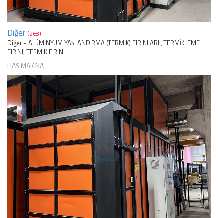
Diğer
(268)
Diğer - ALÜMİNYUM YAŞLANDIRMA (TERMİK) FIRINLARI , TERMİKLEME
FIRINI, TERMİK FIRINI
HAS MAKİNA