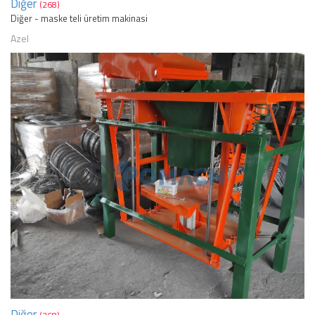
Diğer
(268)
Diğer - maske teli üretim makinasi
Azel
Diğer