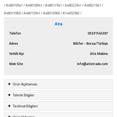
/ A48016941 / A48018941 / A48017941 / A48022941 / A48021941 /
A48015960 / A48015941 / A48016960 / A74602983 /
Atis
Telefon
05331545397
Adres
Nilüfer - Bursa/Türkiye
Yetkili Kişi
Atis Makine
Web Site
info@atistrade.com
Ürün Açıklaması
Teknik Bilgiler
Teslimat Bilgileri
Ürün Videoları