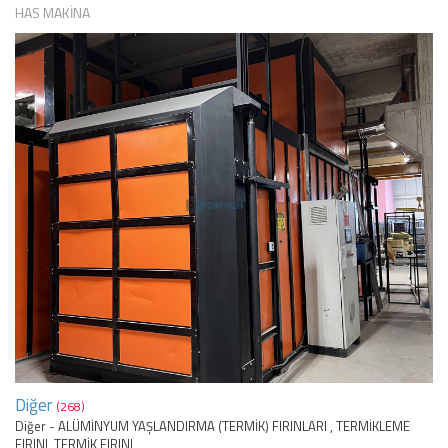
HAS MAKİNA
Diğer
(268)
Diğer - ALÜMİNYUM YAŞLANDIRMA (TERMİK) FIRINLARI , TERMİKLEME
FIRINI, TERMİK FIRINI